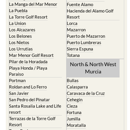
Cristal
Camposol
La Manga Club
Condado de Alhama
La Manga del Mar Menor
Fuente Alamo
La Puebla
Hacienda del Alamo Golf
La Torre Golf Resort
Resort
La Union
Lorca
Los Alcazares
Mazarron
Los Belones
Puerto de Mazarron
Los Nietos
Puerto Lumbreras
Los Urrutias
Sierra Espuna
Mar Menor Golf Resort
Totana
Pilar de la Horadada
North & North West
Playa Honda / Playa
Murcia
Paraiso
Portman
Bullas
Roldan and Lo Ferro
Calasparra
San Javier
Caravaca de la Cruz
San Pedro del Pinatar
Cehegin
Santa Rosalia Lake and Life
Cieza
resort
Fortuna
Terrazas de la Torre Golf
Jumilla