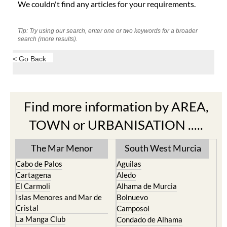
We couldn't find any articles for your requirements.
Tip: Try using our search, enter one or two keywords for a broader
search (more results).
< Go Back
Find more information by AREA,
TOWN or URBANISATION .....
The Mar Menor
South West Murcia
Cabo de Palos
Aguilas
Cartagena
Aledo
El Carmoli
Alhama de Murcia
Islas Menores and Mar de
Bolnuevo
Cristal
Camposol
La Manga Club
Condado de Alhama