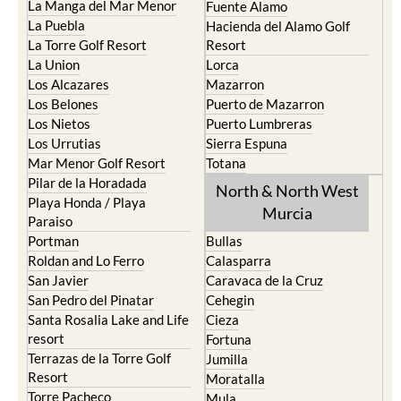
La Manga del Mar Menor
Fuente Alamo
La Puebla
Hacienda del Alamo Golf
La Torre Golf Resort
Resort
La Union
Lorca
Los Alcazares
Mazarron
Los Belones
Puerto de Mazarron
Los Nietos
Puerto Lumbreras
Los Urrutias
Sierra Espuna
Mar Menor Golf Resort
Totana
Pilar de la Horadada
North & North West
Playa Honda / Playa
Murcia
Paraiso
Portman
Bullas
Roldan and Lo Ferro
Calasparra
San Javier
Caravaca de la Cruz
San Pedro del Pinatar
Cehegin
Santa Rosalia Lake and Life
Cieza
resort
Fortuna
Terrazas de la Torre Golf
Jumilla
Resort
Moratalla
Torre Pacheco
Mula