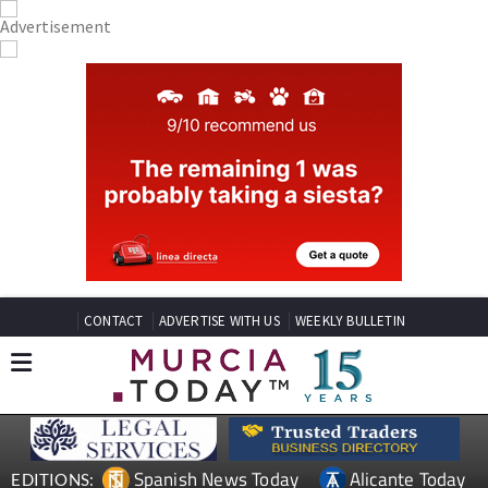
CONTACT
ADVERTISE WITH US
WEEKLY BULLETIN
Spanish News Today
Alicante Today
EDITIONS: