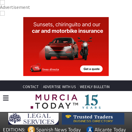
CONTACT
ADVERTISE WITH US
WEEKLY BULLETIN
Spanish News Today
Alicante Today
EDITIONS: