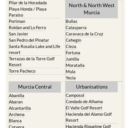
Pilar de la Horadada
North & North West
Playa Honda / Playa
Murcia
Paraiso
Portman
Bullas
Roldan and Lo Ferro
Calasparra
San Javier
Caravaca de la Cruz
San Pedro del Pinatar
Cehegin
Santa Rosalia Lake and Life
Cieza
resort
Fortuna
Terrazas de la Torre Golf
Jumilla
Resort
Moratalla
Torre Pacheco
Mula
Yecla
Murcia Central
Urbanisations
Camposol
Abanilla
Condado de Alhama
Abaran
El Valle Golf Resort
Alcantarilla
Hacienda del Alamo Golf
Archena
Resort
Blanca
Hacienda Riquelme Golf
Corvera