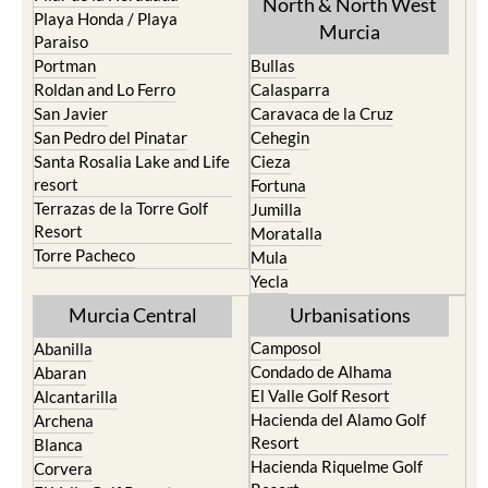
La Union
Lorca
Los Alcazares
Mazarron
Los Belones
Puerto de Mazarron
Los Nietos
Puerto Lumbreras
Los Urrutias
Sierra Espuna
Mar Menor Golf Resort
Totana
Pilar de la Horadada
North & North West
Playa Honda / Playa
Murcia
Paraiso
Portman
Bullas
Roldan and Lo Ferro
Calasparra
San Javier
Caravaca de la Cruz
San Pedro del Pinatar
Cehegin
Santa Rosalia Lake and Life
Cieza
resort
Fortuna
Terrazas de la Torre Golf
Jumilla
Resort
Moratalla
Torre Pacheco
Mula
Yecla
Murcia Central
Urbanisations