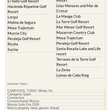
Camposol
Abanilla
Condado de Alhama
Abaran
El Valle Golf Resort
Alcantarilla
Hacienda del Alamo Golf
Archena
Resort
Blanca
Hacienda Riquelme Golf
Corvera
Resort
El Valle Golf Resort
Islas Menores and Mar de
Hacienda Riquelme Golf
Cristal
Resort
La Manga Club
Lorqui
La Torre Golf Resort
Molina de Segura
Mar Menor Golf Resort
Mosa Trajectum
Mazarron Country Club
Murcia City
Mosa Trajectum
Peraleja Golf Resort
Peraleja Golf Resort
Ricote
Santa Rosalia Lake and Life
Sucina
resort
Terrazas de la Torre Golf
Resort
La Zenia
Lomas de Cabo Roig