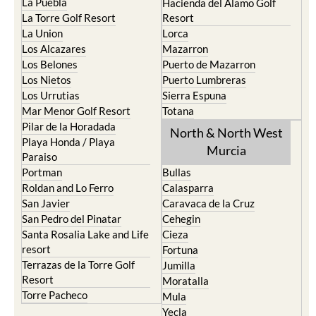
La Manga del Mar Menor
Fuente Alamo
La Puebla
Hacienda del Alamo Golf
La Torre Golf Resort
Resort
La Union
Lorca
Los Alcazares
Mazarron
Los Belones
Puerto de Mazarron
Los Nietos
Puerto Lumbreras
Los Urrutias
Sierra Espuna
Mar Menor Golf Resort
Totana
Pilar de la Horadada
North & North West
Playa Honda / Playa
Murcia
Paraiso
Portman
Bullas
Roldan and Lo Ferro
Calasparra
San Javier
Caravaca de la Cruz
San Pedro del Pinatar
Cehegin
Santa Rosalia Lake and Life
Cieza
resort
Fortuna
Terrazas de la Torre Golf
Jumilla
Resort
Moratalla