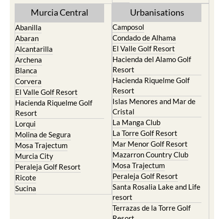
Torre Pacheco
Mula
Yecla
Murcia Central
Urbanisations
Camposol
Abanilla
Condado de Alhama
Abaran
El Valle Golf Resort
Alcantarilla
Hacienda del Alamo Golf
Archena
Resort
Blanca
Hacienda Riquelme Golf
Corvera
Resort
El Valle Golf Resort
Islas Menores and Mar de
Hacienda Riquelme Golf
Cristal
Resort
La Manga Club
Lorqui
La Torre Golf Resort
Molina de Segura
Mar Menor Golf Resort
Mosa Trajectum
Mazarron Country Club
Murcia City
Mosa Trajectum
Peraleja Golf Resort
Peraleja Golf Resort
Ricote
Santa Rosalia Lake and Life
Sucina
resort