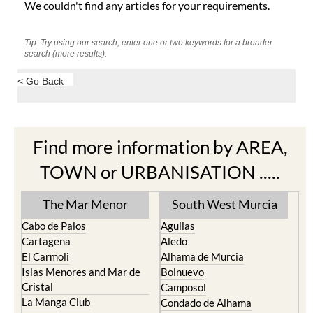
We couldn't find any articles for your requirements.
Tip: Try using our search, enter one or two keywords for a broader
search (more results).
< Go Back
Find more information by AREA,
TOWN or URBANISATION .....
The Mar Menor
South West Murcia
Cabo de Palos
Aguilas
Cartagena
Aledo
El Carmoli
Alhama de Murcia
Islas Menores and Mar de
Bolnuevo
Cristal
Camposol
La Manga Club
Condado de Alhama