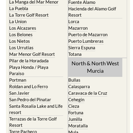
La Manga del Mar Menor
Fuente Alamo
La Puebla
Hacienda del Alamo Golf
La Torre Golf Resort
Resort
La Union
Lorca
Los Alcazares
Mazarron
Los Belones
Puerto de Mazarron
Los Nietos
Puerto Lumbreras
Los Urrutias
Sierra Espuna
Mar Menor Golf Resort
Totana
Pilar de la Horadada
North & North West
Playa Honda / Playa
Murcia
Paraiso
Portman
Bullas
Roldan and Lo Ferro
Calasparra
San Javier
Caravaca de la Cruz
San Pedro del Pinatar
Cehegin
Santa Rosalia Lake and Life
Cieza
resort
Fortuna
Terrazas de la Torre Golf
Jumilla
Resort
Moratalla
Torre Pacheco
Mula