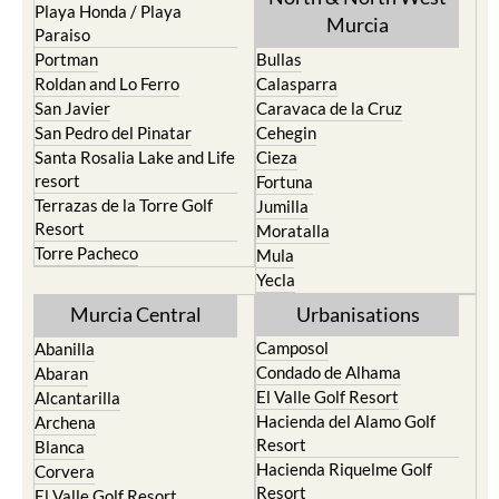
Playa Honda / Playa
Murcia
Paraiso
Portman
Bullas
Roldan and Lo Ferro
Calasparra
San Javier
Caravaca de la Cruz
San Pedro del Pinatar
Cehegin
Santa Rosalia Lake and Life
Cieza
resort
Fortuna
Terrazas de la Torre Golf
Jumilla
Resort
Moratalla
Torre Pacheco
Mula
Yecla
Murcia Central
Urbanisations
Camposol
Abanilla
Condado de Alhama
Abaran
El Valle Golf Resort
Alcantarilla
Hacienda del Alamo Golf
Archena
Resort
Blanca
Hacienda Riquelme Golf
Corvera
Resort
El Valle Golf Resort