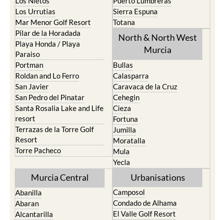
Los Nietos
Puerto Lumbreras
Los Urrutias
Sierra Espuna
Mar Menor Golf Resort
Totana
Pilar de la Horadada
North & North West
Playa Honda / Playa
Murcia
Paraiso
Portman
Bullas
Roldan and Lo Ferro
Calasparra
San Javier
Caravaca de la Cruz
San Pedro del Pinatar
Cehegin
Santa Rosalia Lake and Life
Cieza
resort
Fortuna
Terrazas de la Torre Golf
Jumilla
Resort
Moratalla
Torre Pacheco
Mula
Yecla
Murcia Central
Urbanisations
Camposol
Abanilla
Condado de Alhama
Abaran
El Valle Golf Resort
Alcantarilla