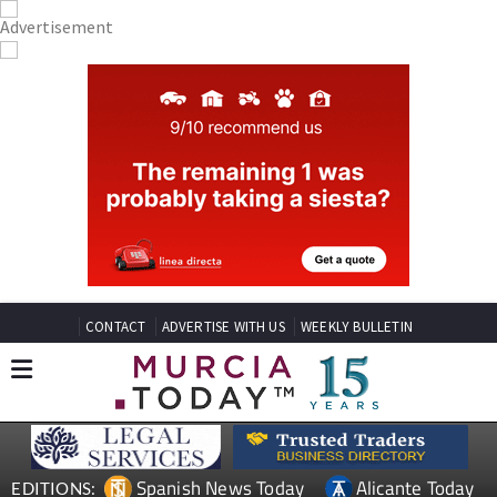
CONTACT
ADVERTISE WITH US
WEEKLY BULLETIN
Spanish News Today
Alicante Today
EDITIONS: