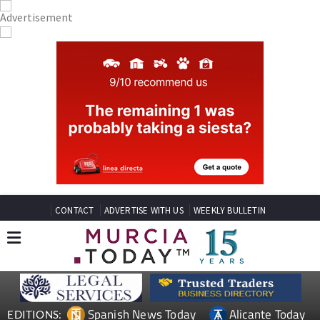
CONTACT
ADVERTISE WITH US
WEEKLY BULLETIN
Spanish News Today
Alicante Today
EDITIONS: