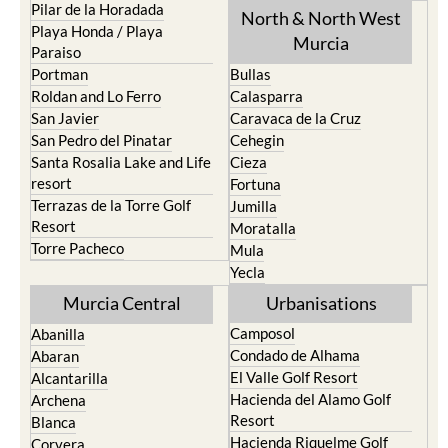
Pilar de la Horadada
North & North West
Playa Honda / Playa
Murcia
Paraiso
Portman
Bullas
Roldan and Lo Ferro
Calasparra
San Javier
Caravaca de la Cruz
San Pedro del Pinatar
Cehegin
Santa Rosalia Lake and Life
Cieza
resort
Fortuna
Terrazas de la Torre Golf
Jumilla
Resort
Moratalla
Torre Pacheco
Mula
Yecla
Murcia Central
Urbanisations
Camposol
Abanilla
Condado de Alhama
Abaran
El Valle Golf Resort
Alcantarilla
Hacienda del Alamo Golf
Archena
Resort
Blanca
Hacienda Riquelme Golf
Corvera