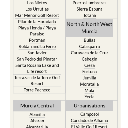
Los Nietos
Puerto Lumbreras
Los Urrutias
Sierra Espuna
Mar Menor Golf Resort
Totana
Pilar de la Horadada
North & North West
Playa Honda / Playa
Murcia
Paraiso
Portman
Bullas
Roldan and Lo Ferro
Calasparra
San Javier
Caravaca de la Cruz
San Pedro del Pinatar
Cehegin
Santa Rosalia Lake and
Cieza
Life resort
Fortuna
Terrazas de la Torre Golf
Jumilla
Resort
Moratalla
Torre Pacheco
Mula
Yecla
Murcia Central
Urbanisations
Camposol
Abanilla
Condado de Alhama
Abaran
El Valle Golf Resort
Alcantarilla