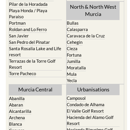
Pilar de la Horadada
North & North West
Playa Honda / Playa
Murcia
Paraiso
Portman
Bullas
Roldan and Lo Ferro
Calasparra
San Javier
Caravaca de la Cruz
San Pedro del Pinatar
Cehegin
Santa Rosalia Lake and Life
Cieza
resort
Fortuna
Terrazas de la Torre Golf
Jumilla
Resort
Moratalla
Torre Pacheco
Mula
Yecla
Murcia Central
Urbanisations
Camposol
Abanilla
Condado de Alhama
Abaran
El Valle Golf Resort
Alcantarilla
Hacienda del Alamo Golf
Archena
Resort
Blanca
Hacienda Riquelme Golf