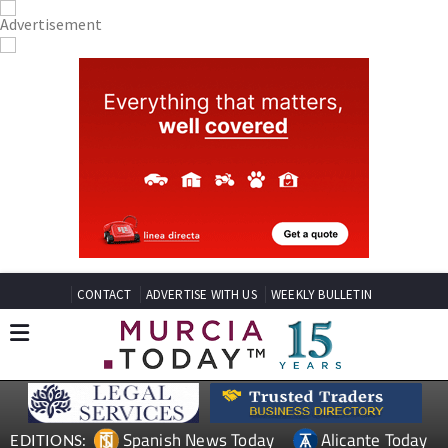
CONTACT
ADVERTISE WITH US
WEEKLY BULLETIN
Spanish News Today
Alicante Today
EDITIONS: