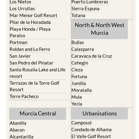
Los Nietos
Puerto Lumbreras
Los Urrutias
Sierra Espuna
Mar Menor Golf Resort
Totana
Pilar de la Horadada
North & North West
Playa Honda / Playa
Murcia
Paraiso
Portman
Bullas
Roldan and Lo Ferro
Calasparra
San Javier
Caravaca de la Cruz
San Pedro del Pinatar
Cehegin
Santa Rosalia Lake and Life
Cieza
resort
Fortuna
Terrazas de la Torre Golf
Jumilla
Resort
Moratalla
Torre Pacheco
Mula
Yecla
Murcia Central
Urbanisations
Camposol
Abanilla
Condado de Alhama
Abaran
El Valle Golf Resort
Alcantarilla