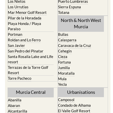
Los Nietos
Puerto Lumbreras
Los Urrutias
Sierra Espuna
Mar Menor Golf Resort
Totana
Pilar de la Horadada
North & North West
Playa Honda / Playa
Murcia
Paraiso
Portman
Bullas
Roldan and Lo Ferro
Calasparra
San Javier
Caravaca de la Cruz
San Pedro del Pinatar
Cehegin
Santa Rosalia Lake and Life
Cieza
resort
Fortuna
Terrazas de la Torre Golf
Jumilla
Resort
Moratalla
Torre Pacheco
Mula
Yecla
Murcia Central
Urbanisations
Camposol
Abanilla
Condado de Alhama
Abaran
El Valle Golf Resort
Alcantarilla