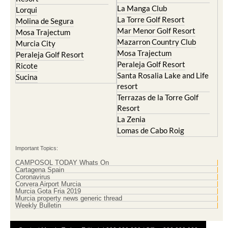
El Valle Golf Resort
Alcantarilla
Hacienda del Alamo Golf
Archena
Resort
Blanca
Hacienda Riquelme Golf
Corvera
Resort
El Valle Golf Resort
Islas Menores and Mar de
Hacienda Riquelme Golf
Cristal
Resort
La Manga Club
Lorqui
La Torre Golf Resort
Molina de Segura
Mar Menor Golf Resort
Mosa Trajectum
Mazarron Country Club
Murcia City
Mosa Trajectum
Peraleja Golf Resort
Peraleja Golf Resort
Ricote
Santa Rosalia Lake and Life
Sucina
resort
Terrazas de la Torre Golf
Resort
La Zenia
Lomas de Cabo Roig
Important Topics: