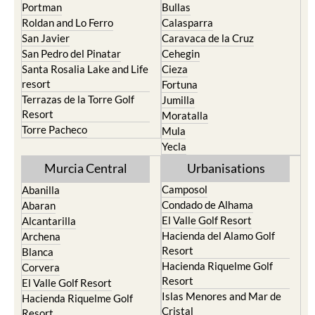
Los Nietos
Puerto Lumbreras
Los Urrutias
Sierra Espuna
Mar Menor Golf Resort
Totana
Pilar de la Horadada
North & North West
Playa Honda / Playa
Murcia
Paraiso
Portman
Bullas
Roldan and Lo Ferro
Calasparra
San Javier
Caravaca de la Cruz
San Pedro del Pinatar
Cehegin
Santa Rosalia Lake and Life
Cieza
resort
Fortuna
Terrazas de la Torre Golf
Jumilla
Resort
Moratalla
Torre Pacheco
Mula
Yecla
Murcia Central
Urbanisations
Camposol
Abanilla
Condado de Alhama
Abaran