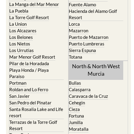
Cristal
Camposol
La Manga Club
Condado de Alhama
La Manga del Mar Menor
Fuente Alamo
La Puebla
Hacienda del Alamo Golf
La Torre Golf Resort
Resort
La Union
Lorca
Los Alcazares
Mazarron
Los Belones
Puerto de Mazarron
Los Nietos
Puerto Lumbreras
Los Urrutias
Sierra Espuna
Mar Menor Golf Resort
Totana
Pilar de la Horadada
North & North West
Playa Honda / Playa
Murcia
Paraiso
Portman
Bullas
Roldan and Lo Ferro
Calasparra
San Javier
Caravaca de la Cruz
San Pedro del Pinatar
Cehegin
Santa Rosalia Lake and Life
Cieza
resort
Fortuna
Terrazas de la Torre Golf
Jumilla