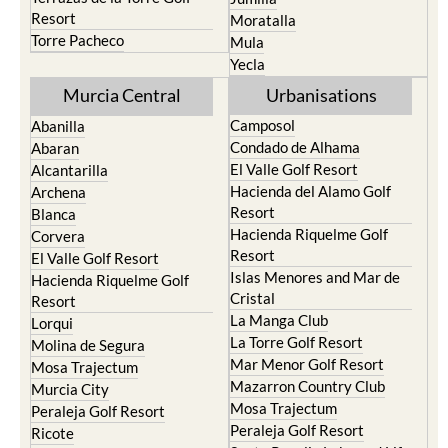
Torre Pacheco
Mula
Yecla
Murcia Central
Urbanisations
Camposol
Abanilla
Condado de Alhama
Abaran
El Valle Golf Resort
Alcantarilla
Hacienda del Alamo Golf
Archena
Resort
Blanca
Hacienda Riquelme Golf
Corvera
Resort
El Valle Golf Resort
Islas Menores and Mar de
Hacienda Riquelme Golf
Cristal
Resort
La Manga Club
Lorqui
La Torre Golf Resort
Molina de Segura
Mar Menor Golf Resort
Mosa Trajectum
Mazarron Country Club
Murcia City
Mosa Trajectum
Peraleja Golf Resort
Peraleja Golf Resort
Ricote
Santa Rosalia Lake and Life
Sucina
resort