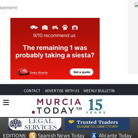
CONTACT
ADVERTISE WITH US
WEEKLY BULLETIN
Spanish News Today
Alicante Today
EDITIONS:
Andalucia Today