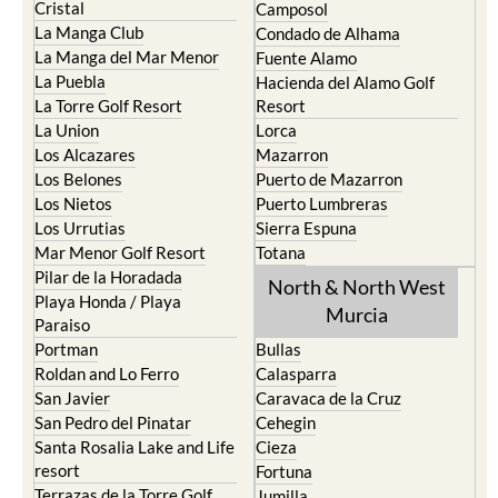
La Manga del Mar Menor
Fuente Alamo
La Puebla
Hacienda del Alamo Golf
La Torre Golf Resort
Resort
La Union
Lorca
Los Alcazares
Mazarron
Los Belones
Puerto de Mazarron
Los Nietos
Puerto Lumbreras
Los Urrutias
Sierra Espuna
Mar Menor Golf Resort
Totana
Pilar de la Horadada
North & North West
Playa Honda / Playa
Murcia
Paraiso
Portman
Bullas
Roldan and Lo Ferro
Calasparra
San Javier
Caravaca de la Cruz
San Pedro del Pinatar
Cehegin
Santa Rosalia Lake and Life
Cieza
resort
Fortuna
Terrazas de la Torre Golf
Jumilla
Resort
Moratalla