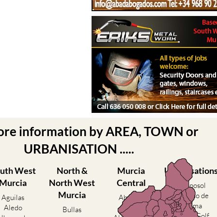
ore information by AREA, TOWN or
URBANISATION .....
uth West
North &
Murcia
Urbanisation
Murcia
North West
Central
Camposol
Murcia
Condado de
Aguilas
Abanilla
Alhama
Aledo
Abaran
Bullas
El Valle Golf