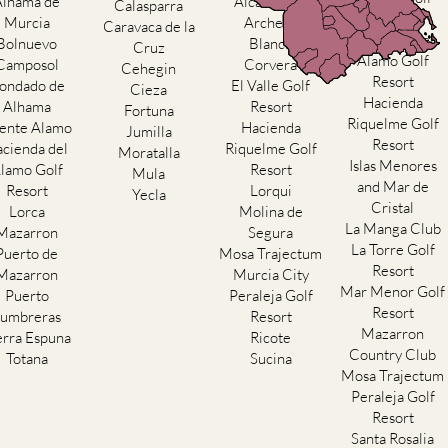
Alhama de
Alcantarilla
Calasparra
Resort
Murcia
Archena
Caravaca de la
Hacienda del
Bolnuevo
Blanca
Cruz
Alamo Golf
Camposol
Corvera
Cehegin
Resort
ondado de
El Valle Golf
Cieza
Hacienda
Alhama
Resort
Fortuna
Riquelme Golf
ente Alamo
Hacienda
Jumilla
Resort
cienda del
Riquelme Golf
Moratalla
Islas Menores
lamo Golf
Resort
Mula
and Mar de
Resort
Lorqui
Yecla
Cristal
Lorca
Molina de
La Manga Club
Mazarron
Segura
La Torre Golf
Puerto de
Mosa Trajectum
Resort
Mazarron
Murcia City
Mar Menor Golf
Puerto
Peraleja Golf
Resort
umbreras
Resort
Mazarron
erra Espuna
Ricote
Country Club
Totana
Sucina
Mosa Trajectum
Peraleja Golf
Resort
Santa Rosalia