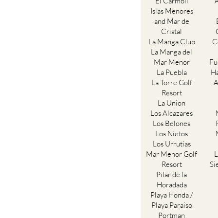
El Carmoli
Islas Menores
and Mar de
Cristal
La Manga Club
C
La Manga del
Mar Menor
Fu
La Puebla
Ha
La Torre Golf
A
Resort
La Union
Los Alcazares
Los Belones
Los Nietos
Los Urrutias
Mar Menor Golf
L
Resort
Si
Pilar de la
Horadada
Playa Honda /
Playa Paraiso
Portman