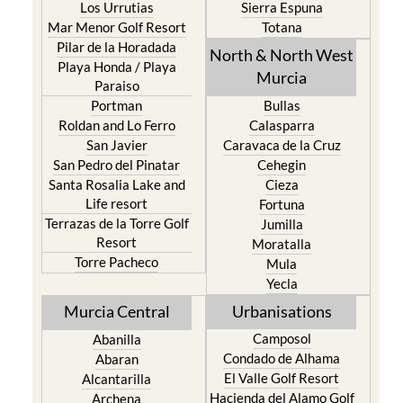
Los Belones
Puerto de Mazarron
Los Nietos
Puerto Lumbreras
Los Urrutias
Sierra Espuna
Mar Menor Golf Resort
Totana
Pilar de la Horadada
North & North West
Playa Honda / Playa
Murcia
Paraiso
Portman
Bullas
Roldan and Lo Ferro
Calasparra
San Javier
Caravaca de la Cruz
San Pedro del Pinatar
Cehegin
Santa Rosalia Lake and
Cieza
Life resort
Fortuna
Terrazas de la Torre Golf
Jumilla
Resort
Moratalla
Torre Pacheco
Mula
Yecla
Murcia Central
Urbanisations
Camposol
Abanilla
Condado de Alhama
Abaran