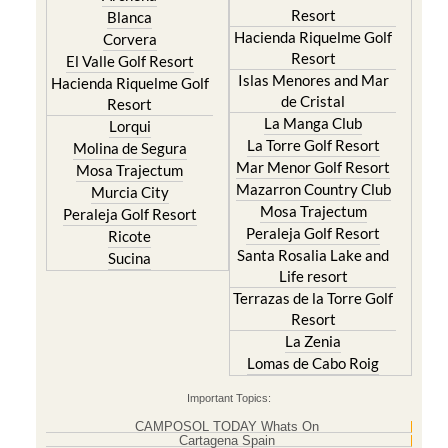
El Valle Golf Resort
Alcantarilla
Hacienda del Alamo Golf
Archena
Resort
Blanca
Hacienda Riquelme Golf
Corvera
Resort
El Valle Golf Resort
Islas Menores and Mar
Hacienda Riquelme Golf
de Cristal
Resort
La Manga Club
Lorqui
La Torre Golf Resort
Molina de Segura
Mar Menor Golf Resort
Mosa Trajectum
Mazarron Country Club
Murcia City
Mosa Trajectum
Peraleja Golf Resort
Peraleja Golf Resort
Ricote
Santa Rosalia Lake and
Sucina
Life resort
Terrazas de la Torre Golf
Resort
La Zenia
Lomas de Cabo Roig
Important Topics: