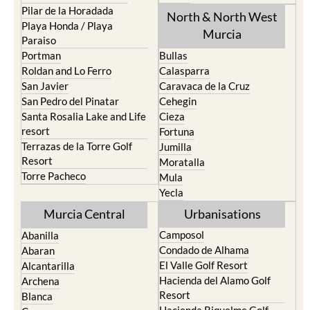
Los Urrutias
Sierra Espuna
Mar Menor Golf Resort
Totana
Pilar de la Horadada
North & North West
Playa Honda / Playa
Murcia
Paraiso
Portman
Bullas
Roldan and Lo Ferro
Calasparra
San Javier
Caravaca de la Cruz
San Pedro del Pinatar
Cehegin
Santa Rosalia Lake and Life
Cieza
resort
Fortuna
Terrazas de la Torre Golf
Jumilla
Resort
Moratalla
Torre Pacheco
Mula
Yecla
Murcia Central
Urbanisations
Camposol
Abanilla
Condado de Alhama
Abaran
El Valle Golf Resort
Alcantarilla
Hacienda del Alamo Golf
Archena