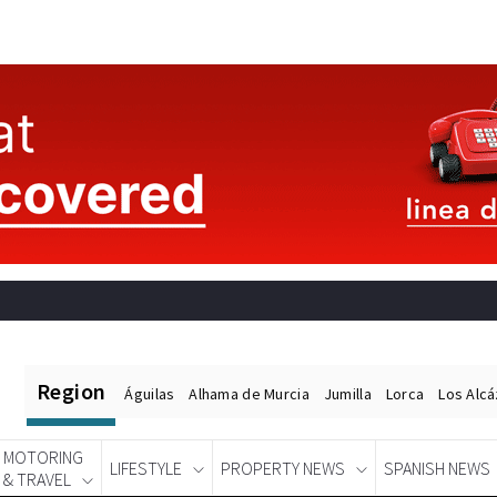
Region
Águilas
Alhama de Murcia
Jumilla
Lorca
Los Alc
MOTORING
LIFESTYLE
PROPERTY NEWS
SPANISH NEWS
& TRAVEL