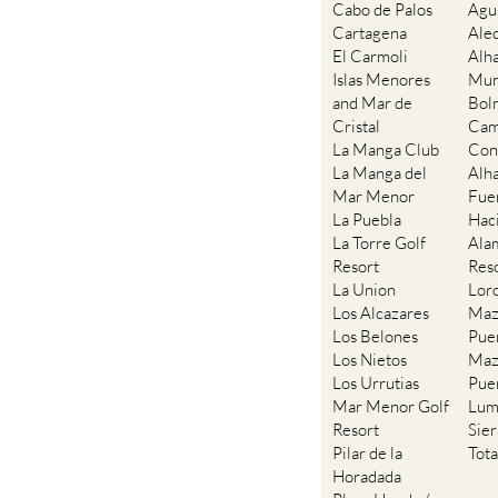
Cabo de Palos
Agu
Cartagena
Ale
El Carmoli
Alh
Islas Menores
Mur
and Mar de
Bol
Cristal
Cam
La Manga Club
Con
La Manga del
Alh
Mar Menor
Fue
La Puebla
Hac
La Torre Golf
Ala
Resort
Res
La Union
Lor
Los Alcazares
Maz
Los Belones
Pue
Los Nietos
Maz
Los Urrutias
Pue
Mar Menor Golf
Lum
Resort
Sie
Pilar de la
Tot
Horadada