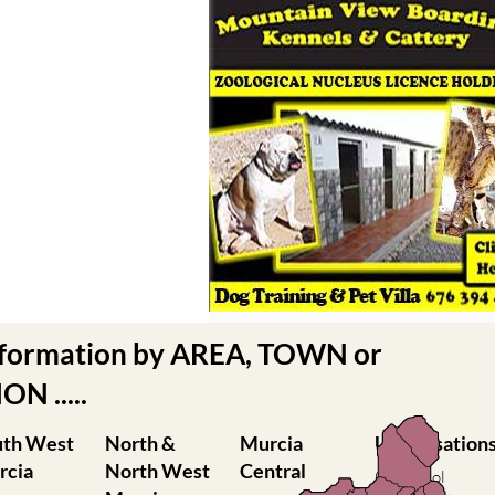
nformation by AREA, TOWN or
N .....
uth West
North &
Murcia
Urbanisation
rcia
North West
Central
Camposol