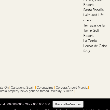
Resort
Santa Rosalia
Lake and Life
resort
Terrazas de la
Torre Golf
Resort
La Zenia
Lomas de Cabo
Roig
ts On
Cartagena Spain
Coronavirus
Corvera Airport Murcia
urcia property news generic thread
Weekly Bulletin
Privacy Preferences
orial 000 000 000 / Office 000 000 000