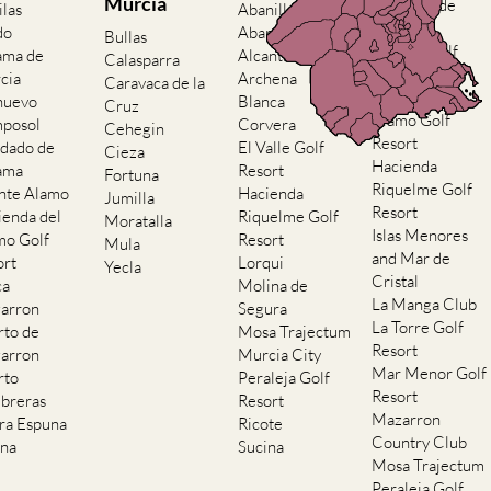
Murcia
Condado de
ilas
Abanilla
Alhama
do
Abaran
Bullas
El Valle Golf
ama de
Alcantarilla
Calasparra
Resort
cia
Archena
Caravaca de la
Hacienda del
nuevo
Blanca
Cruz
Alamo Golf
posol
Corvera
Cehegin
Resort
dado de
El Valle Golf
Cieza
Hacienda
ama
Resort
Fortuna
Riquelme Golf
nte Alamo
Hacienda
Jumilla
Resort
ienda del
Riquelme Golf
Moratalla
Islas Menores
mo Golf
Resort
Mula
and Mar de
ort
Lorqui
Yecla
Cristal
ca
Molina de
La Manga Club
arron
Segura
La Torre Golf
rto de
Mosa Trajectum
Resort
arron
Murcia City
Mar Menor Golf
rto
Peraleja Golf
Resort
breras
Resort
Mazarron
rra Espuna
Ricote
Country Club
ana
Sucina
Mosa Trajectum
Peraleja Golf