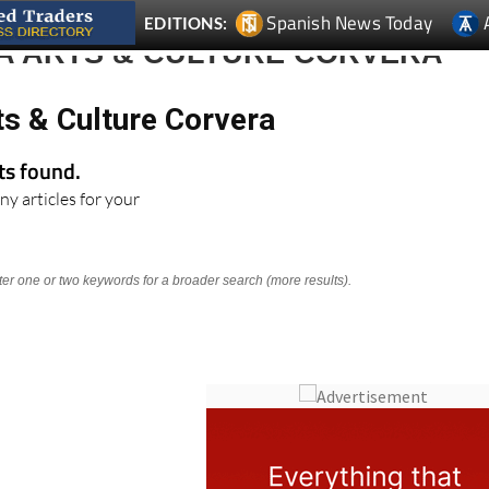
Spanish News Today
EDITIONS:
A ARTS & CULTURE CORVERA
ts & Culture Corvera
lts found.
ny articles for your
nter one or two keywords for a broader search (more results).