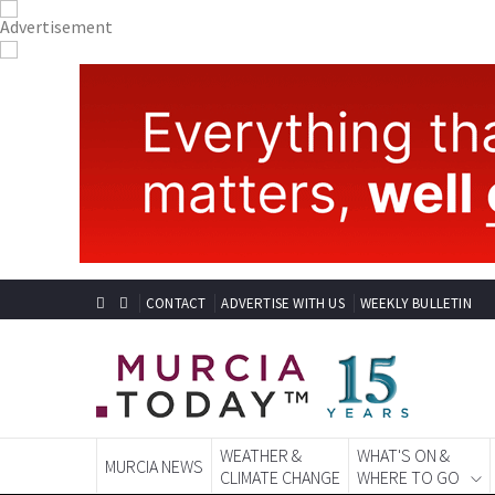
CONTACT
ADVERTISE WITH US
WEEKLY BULLETIN
WEATHER &
WHAT'S ON &
MURCIA NEWS
CLIMATE CHANGE
WHERE TO GO