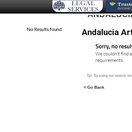
ANDALUCI
Andalucia Ar
Sorry, no resu
We couldn't find a
requirements.
Tip: Try using our search, e
< Go Back